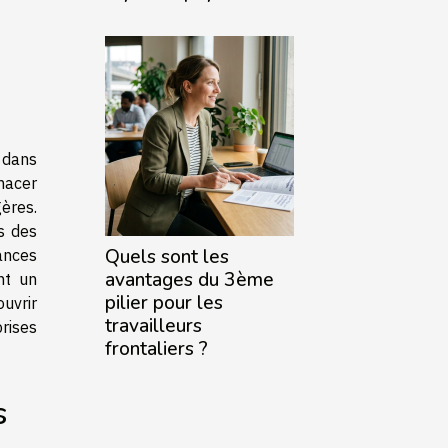
 dans
nacer
gères.
s des
Quels sont les
ances
avantages du 3ème
nt un
pilier pour les
ouvrir
travailleurs
rises
frontaliers ?
s