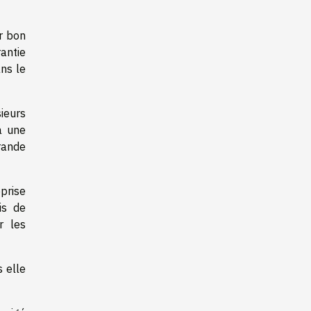
r bon
antie
ns le
ieurs
à une
rande
prise
is de
r les
s elle