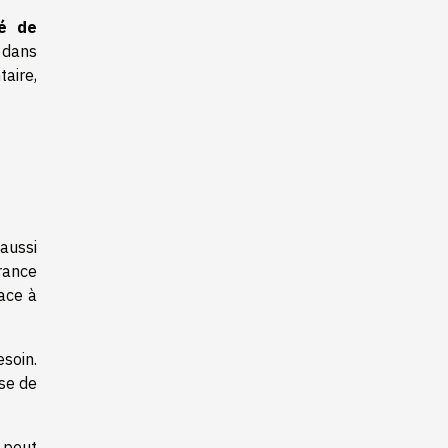
té de
 dans
aire,
aussi
rance
face à
soin.
se de
 peut