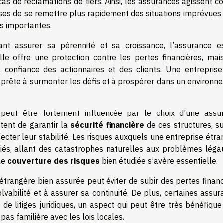
 cas de réclamations de tiers. Ainsi, les assurances agissent
rises de se remettre plus rapidement des situations imprévues
es importantes.
ant assurer sa pérennité et sa croissance, l’assurance e
le offre une protection contre les pertes financières, mais
a confiance des actionnaires et des clients. Une entreprise
 prête à surmonter les défis et à prospérer dans un environn
 peut être fortement influencée par le choix d’une assu
ent de garantir la
sécurité financière
de ces structures, su
fecter leur stabilité. Les risques auxquels une entreprise étr
és, allant des catastrophes naturelles aux problèmes léga
une
couverture des risques
bien étudiée s’avère essentielle.
 étrangère bien assurée peut éviter de subir des pertes finan
lvabilité et à assurer sa continuité. De plus, certaines assu
e litiges juridiques, un aspect qui peut être très bénéfique
pas familière avec les lois locales.