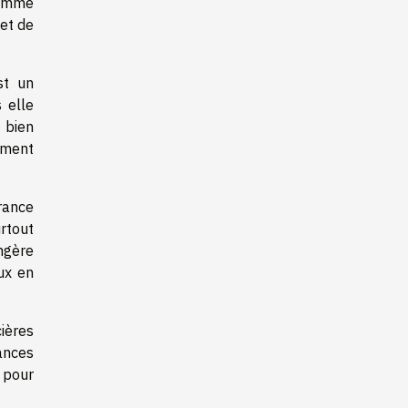
 comme
 et de
st un
 elle
 bien
ement
rance
rtout
angère
ux en
cières
rances
 pour