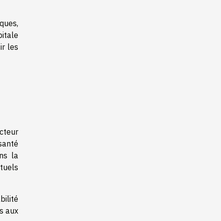
ques,
itale
r les
cteur
santé
ns la
tuels
ilité
s aux