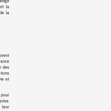
exigé
nt la
de la
uvent
urance
n des
tions
ie et
 pour
prise.
 leur