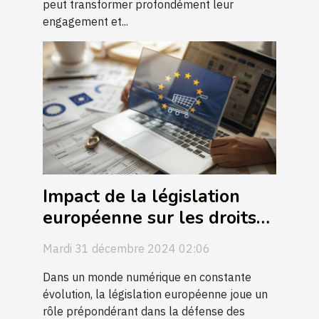
peut transformer profondément leur
engagement et...
Impact de la législation
européenne sur les droits
des consommateurs en
Mardi 31 décembre 2024 02:06
ligne
Dans un monde numérique en constante
évolution, la législation européenne joue un
rôle prépondérant dans la défense des