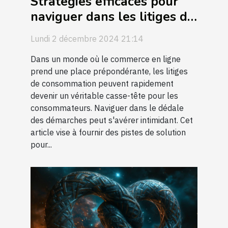
Stratégies efficaces pour
naviguer dans les litiges de
consommation en ligne
Lundi 2 décembre 2024 21:14
Dans un monde où le commerce en ligne
prend une place prépondérante, les litiges
de consommation peuvent rapidement
devenir un véritable casse-tête pour les
consommateurs. Naviguer dans le dédale
des démarches peut s'avérer intimidant. Cet
article vise à fournir des pistes de solution
pour...