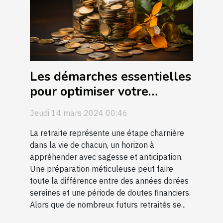
Les démarches essentielles
pour optimiser votre
retraite avant de consulter
Jeudi 14 mars 2024 00:46
un expert
La retraite représente une étape charnière
dans la vie de chacun, un horizon à
appréhender avec sagesse et anticipation.
Une préparation méticuleuse peut faire
toute la différence entre des années dorées
sereines et une période de doutes financiers.
Alors que de nombreux futurs retraités se...