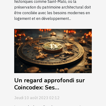
historiques comme Saint-Malo, où la
préservation du patrimoine architectural doit
être conciliée avec les besoins modernes en
logement et en développement...
Un regard approfondi sur
Coincodex: Ses
fonctionnalités et son
Jeudi 10 août 2023 02:12
impact sur l'économie