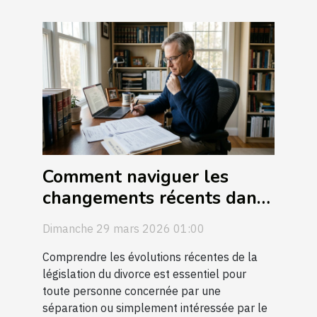
Comment naviguer les
changements récents dans
la législation du divorce ?
Dimanche 29 mars 2026 01:00
Comprendre les évolutions récentes de la
législation du divorce est essentiel pour
toute personne concernée par une
séparation ou simplement intéressée par le