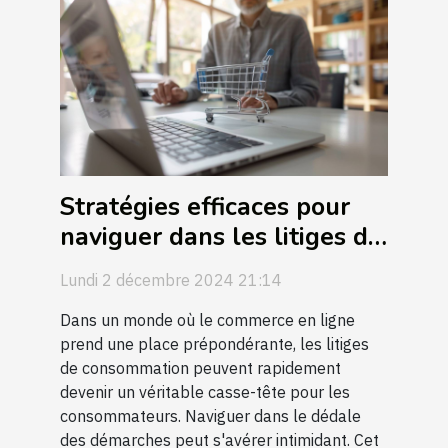
Stratégies efficaces pour
naviguer dans les litiges de
consommation en ligne
Lundi 2 décembre 2024 21:14
Dans un monde où le commerce en ligne
prend une place prépondérante, les litiges
de consommation peuvent rapidement
devenir un véritable casse-tête pour les
consommateurs. Naviguer dans le dédale
des démarches peut s'avérer intimidant. Cet