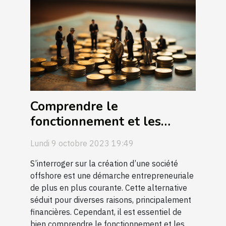
Comprendre le
fonctionnement et les
avantages d'une société
Lundi 9 octobre 2023 19:49
offshore
S’interroger sur la création d’une société
offshore est une démarche entrepreneuriale
de plus en plus courante. Cette alternative
séduit pour diverses raisons, principalement
financières. Cependant, il est essentiel de
bien comprendre le fonctionnement et les