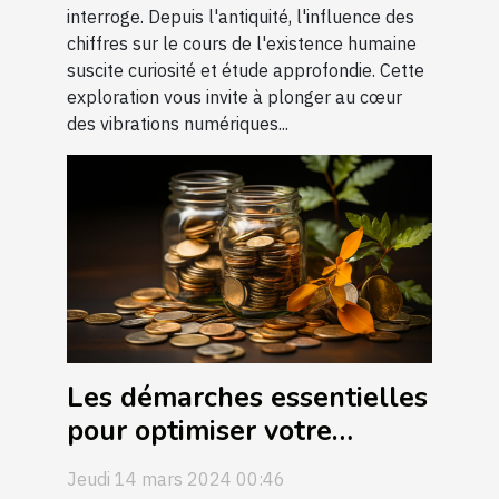
interroge. Depuis l'antiquité, l'influence des
chiffres sur le cours de l'existence humaine
suscite curiosité et étude approfondie. Cette
exploration vous invite à plonger au cœur
des vibrations numériques...
Les démarches essentielles
pour optimiser votre
retraite avant de consulter
Jeudi 14 mars 2024 00:46
un expert