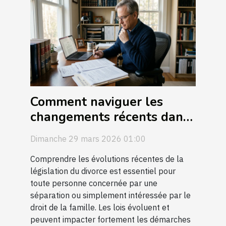
Comment naviguer les
changements récents dans
la législation du divorce ?
Dimanche 29 mars 2026 01:00
Comprendre les évolutions récentes de la
législation du divorce est essentiel pour
toute personne concernée par une
séparation ou simplement intéressée par le
droit de la famille. Les lois évoluent et
peuvent impacter fortement les démarches