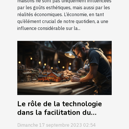
maisons ne sont pas uniquement influencées
par les goûts esthétiques, mais aussi par les
réalités économiques. L’économie, en tant
qu’élément crucial de notre quotidien, a une
influence considérable sur la...
Le rôle de la technologie
dans la facilitation du
bricolage à domicile
Dimanche 17 septembre 2023 02:54