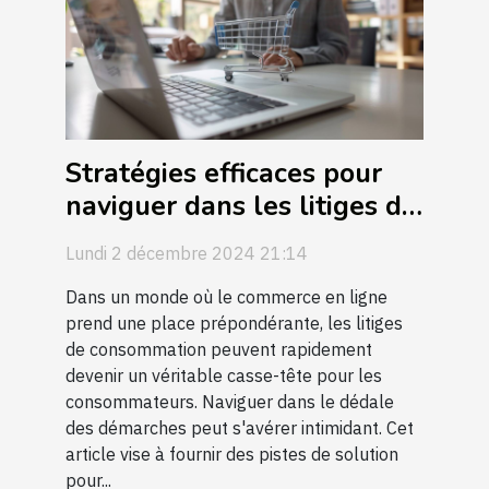
Stratégies efficaces pour
naviguer dans les litiges de
consommation en ligne
Lundi 2 décembre 2024 21:14
Dans un monde où le commerce en ligne
prend une place prépondérante, les litiges
de consommation peuvent rapidement
devenir un véritable casse-tête pour les
consommateurs. Naviguer dans le dédale
des démarches peut s'avérer intimidant. Cet
article vise à fournir des pistes de solution
pour...