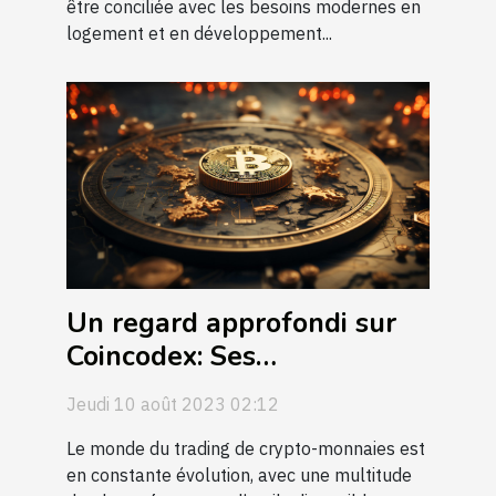
être conciliée avec les besoins modernes en
logement et en développement...
Un regard approfondi sur
Coincodex: Ses
fonctionnalités et son
Jeudi 10 août 2023 02:12
impact sur l'économie
globale du trading de
Le monde du trading de crypto-monnaies est
en constante évolution, avec une multitude
crypto-monnaies