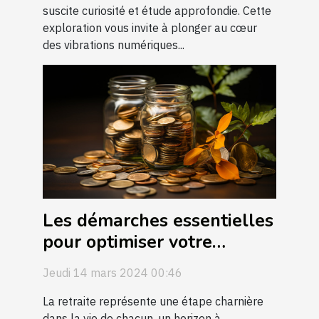
suscite curiosité et étude approfondie. Cette
exploration vous invite à plonger au cœur
des vibrations numériques...
Les démarches essentielles
pour optimiser votre
retraite avant de consulter
Jeudi 14 mars 2024 00:46
un expert
La retraite représente une étape charnière
dans la vie de chacun, un horizon à