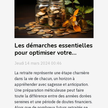
Les démarches essentielles
pour optimiser votre
retraite avant de consulter
Jeudi 14 mars 2024 00:46
un expert
La retraite représente une étape charnière
dans la vie de chacun, un horizon à
appréhender avec sagesse et anticipation.
Une préparation méticuleuse peut faire
toute la différence entre des années dorées
sereines et une période de doutes financiers.
Alors que de nombreux futurs retraités se...