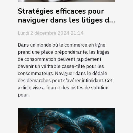
Stratégies efficaces pour
naviguer dans les litiges de
consommation en ligne
Lundi 2 décembre 2024 21:14
Dans un monde où le commerce en ligne
prend une place prépondérante, les litiges
de consommation peuvent rapidement
devenir un véritable casse-tête pour les
consommateurs. Naviguer dans le dédale
des démarches peut s'avérer intimidant. Cet
article vise à fournir des pistes de solution
pour...