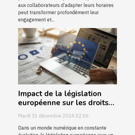
aux collaborateurs d’adapter leurs horaires
peut transformer profondément leur
engagement et...
Impact de la législation
européenne sur les droits
des consommateurs en
Mardi 31 décembre 2024 02:06
ligne
Dans un monde numérique en constante