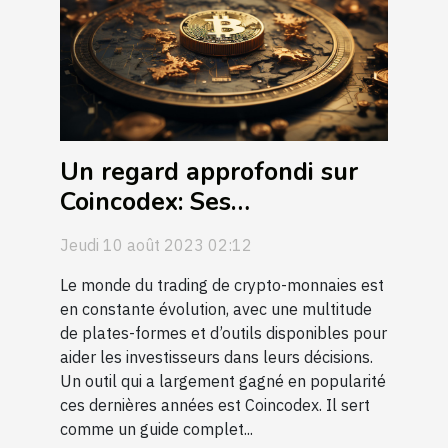
Un regard approfondi sur
Coincodex: Ses
fonctionnalités et son
Jeudi 10 août 2023 02:12
impact sur l'économie
globale du trading de
Le monde du trading de crypto-monnaies est
en constante évolution, avec une multitude
crypto-monnaies
de plates-formes et d’outils disponibles pour
aider les investisseurs dans leurs décisions.
Un outil qui a largement gagné en popularité
ces dernières années est Coincodex. Il sert
comme un guide complet...