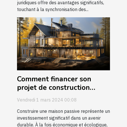
juridiques offre des avantages significatifs,
touchant à la synchronisation des...
Comment financer son
projet de construction
passive : les différentes
Vendredi 1 mars 2024 00:08
aides et prêts disponibles
Construire une maison passive représente un
investissement significatif dans un avenir
durable. À la fois économique et écologique,