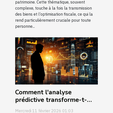
patrimoine. Cette thématique, souvent
complexe, touche à la fois la transmission
des biens et l’optimisation fiscale, ce qui la
rend particulièrement cruciale pour toute
personne...
Comment l'analyse
prédictive transforme-t-
elle le secteur financier ?
Mercredi 11 février 2026 01:03