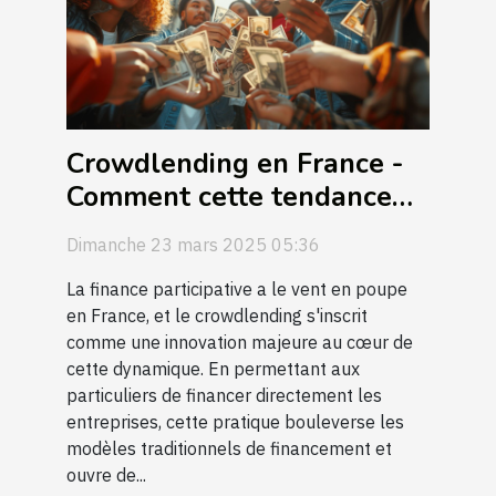
Crowdlending en France -
Comment cette tendance
de prêt participatif
Dimanche 23 mars 2025 05:36
révolutionne le
financement des
La finance participative a le vent en poupe
en France, et le crowdlending s'inscrit
entreprises
comme une innovation majeure au cœur de
cette dynamique. En permettant aux
particuliers de financer directement les
entreprises, cette pratique bouleverse les
modèles traditionnels de financement et
ouvre de...