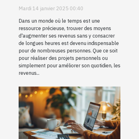
complémentaires avec peu
Mardi 14 janvier 2025 00:40
de temps quotidien
Dans un monde où le temps est une
ressource précieuse, trouver des moyens
d'augmenter ses revenus sans y consacrer
de longues heures est devenu indispensable
pour de nombreuses personnes. Que ce soit
pour réaliser des projets personnels ou
simplement pour améliorer son quotidien, les
revenus...