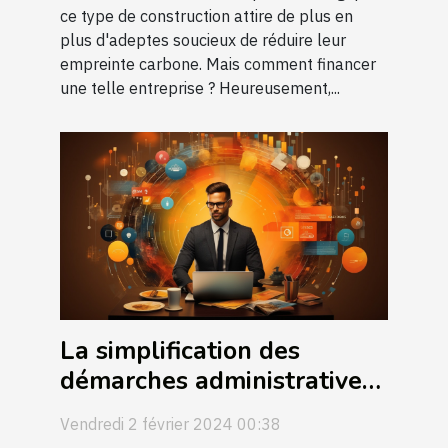
ce type de construction attire de plus en
plus d'adeptes soucieux de réduire leur
empreinte carbone. Mais comment financer
une telle entreprise ? Heureusement,...
La simplification des
démarches administratives
pour les entrepreneurs
Vendredi 2 février 2024 00:38
grâce aux déclarations