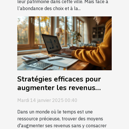
leur patrimoine dans cette ville. Mais face à
l’abondance des choix et à la...
Stratégies efficaces pour
augmenter les revenus
complémentaires avec peu
Mardi 14 janvier 2025 00:40
de temps quotidien
Dans un monde où le temps est une
ressource précieuse, trouver des moyens
d'augmenter ses revenus sans y consacrer