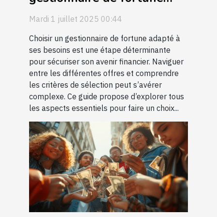
pour sécuriser son avenir
Mardi 1 juillet 2025 00:44
financier ?
Choisir un gestionnaire de fortune adapté à
ses besoins est une étape déterminante
pour sécuriser son avenir financier. Naviguer
entre les différentes offres et comprendre
les critères de sélection peut s’avérer
complexe. Ce guide propose d’explorer tous
les aspects essentiels pour faire un choix...