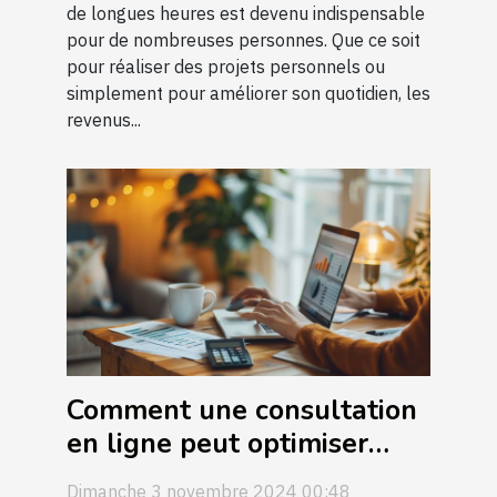
de longues heures est devenu indispensable
pour de nombreuses personnes. Que ce soit
pour réaliser des projets personnels ou
simplement pour améliorer son quotidien, les
revenus...
Comment une consultation
en ligne peut optimiser
votre préparation à la
Dimanche 3 novembre 2024 00:48