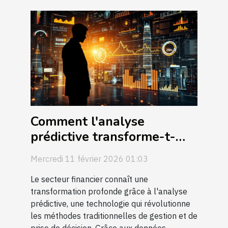
Comment l'analyse
prédictive transforme-t-
elle le secteur financier ?
Mercredi 11 février 2026 01:03
Le secteur financier connaît une
transformation profonde grâce à l'analyse
prédictive, une technologie qui révolutionne
les méthodes traditionnelles de gestion et de
prise de décision. Grâce aux données