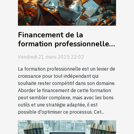
Financement de la
formation professionnelle
pour indépendants
Vendredi 21 mars 2025 22:02
comment s'y prendre
efficacement
La formation professionnelle est un levier de
croissance pour tout indépendant qui
souhaite rester compétitif dans son domaine.
Aborder le financement de cette formation
peut sembler complexe, mais avec les bons
outils et une stratégie adaptée, il est
possible d'optimiser ce processus. Cet...