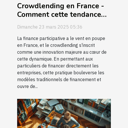
Crowdlending en France -
Comment cette tendance
de prêt participatif
Dimanche 23 mars 2025 05:36
révolutionne le
financement des
La finance participative a le vent en poupe
en France, et le crowdlending s'inscrit
entreprises
comme une innovation majeure au cœur de
cette dynamique. En permettant aux
particuliers de financer directement les
entreprises, cette pratique bouleverse les
modèles traditionnels de financement et
ouvre de...