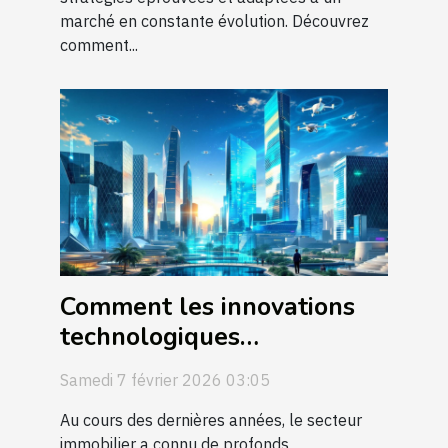
marché en constante évolution. Découvrez
comment...
Comment les innovations
technologiques
transforment-elles le
Samedi 7 février 2026 03:05
marché immobilier ?
Au cours des dernières années, le secteur
immobilier a connu de profonds