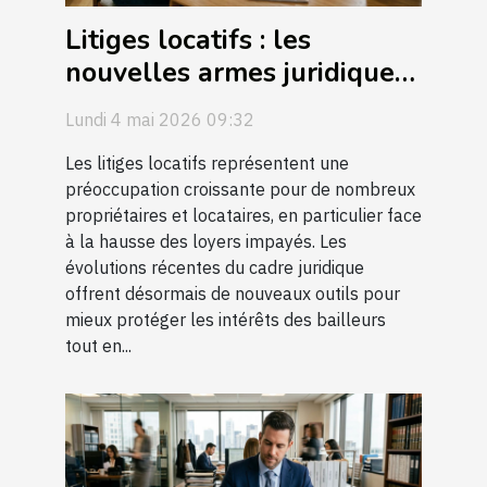
Litiges locatifs : les
nouvelles armes juridiques
face aux loyers impayés
Lundi 4 mai 2026 09:32
Les litiges locatifs représentent une
préoccupation croissante pour de nombreux
propriétaires et locataires, en particulier face
à la hausse des loyers impayés. Les
évolutions récentes du cadre juridique
offrent désormais de nouveaux outils pour
mieux protéger les intérêts des bailleurs
tout en...