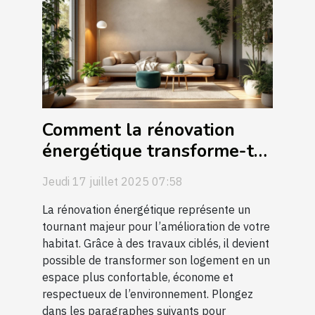
Comment la rénovation
énergétique transforme-t-
elle votre habitat ?
Jeudi 17 juillet 2025 07:58
La rénovation énergétique représente un
tournant majeur pour l’amélioration de votre
habitat. Grâce à des travaux ciblés, il devient
possible de transformer son logement en un
espace plus confortable, économe et
respectueux de l’environnement. Plongez
dans les paragraphes suivants pour