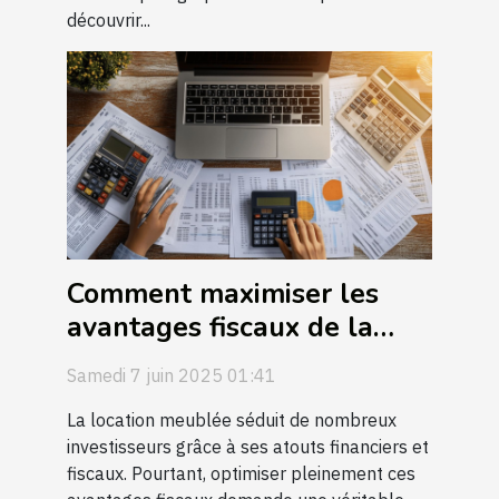
découvrir...
Comment maximiser les
avantages fiscaux de la
location meublée
Samedi 7 juin 2025 01:41
La location meublée séduit de nombreux
investisseurs grâce à ses atouts financiers et
fiscaux. Pourtant, optimiser pleinement ces