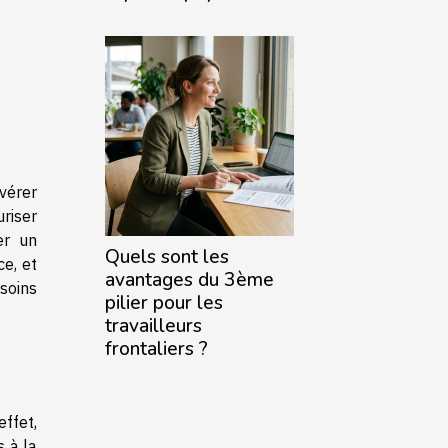
vérer
riser
er un
Quels sont les
e, et
avantages du 3ème
soins
pilier pour les
travailleurs
frontaliers ?
effet,
s à la