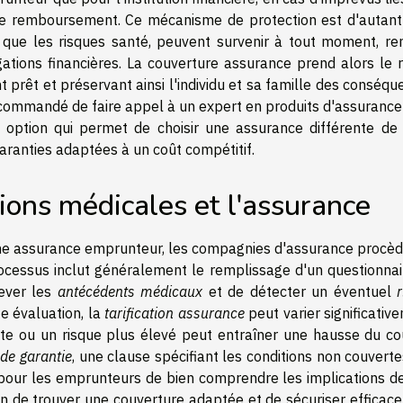
 de remboursement. Ce mécanisme de protection est d'autant
s que les risques santé, peuvent survenir à tout moment, re
gations financières. La couverture assurance prend alors le r
 prêt et préservant ainsi l'individu et sa famille des conséq
ecommandé de faire appel à un expert en produits d'assurance
e option qui permet de choisir une assurance différente de 
aranties adaptées à un coût compétitif.
ions médicales et l'assurance
une assurance emprunteur, les compagnies d'assurance procèd
cessus inclut généralement le remplissage d'un questionnai
lever les
antécédents médicaux
et de détecter un éventuel
te évaluation, la
tarification assurance
peut varier significativ
nte ou un risque plus élevé peut entraîner une hausse du co
 de garantie
, une clause spécifiant les conditions non couvert
f pour les emprunteurs de bien comprendre les implications de
fin de trouver une couverture adaptée et de sécuriser efficac