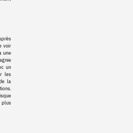
uprès
 voir
 à une
agnie
ec un
r les
de la
tions.
isque
a plus