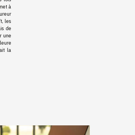
met à
ureur
t, les
is de
r une
leure
it la