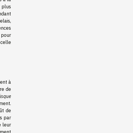
 plus
ndant
elais,
uences
 pour
celle
ent à
re de
risque
ement.
ût de
es par
 leur
ement