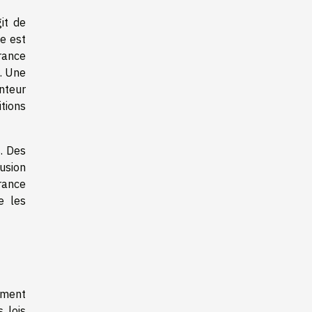
it de
e est
rance
. Une
unteur
tions
. Des
usion
rance
e les
mment
s lois