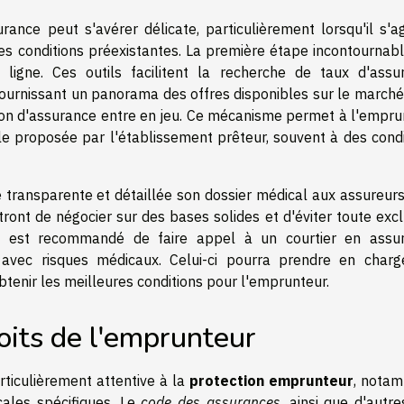
ance peut s'avérer délicate, particulièrement lorsqu'il s'ag
s conditions préexistantes. La première étape incontournabl
 ligne. Ces outils facilitent la recherche de taux d'assu
fournissant un panorama des offres disponibles sur le marché
gation d'assurance entre en jeu. Ce mécanisme permet à l'empr
le proposée par l'établissement prêteur, souvent à des condi
 transparente et détaillée son dossier médical aux assureurs
ont de négocier sur des bases solides et d'éviter toute excl
. Il est recommandé de faire appel à un courtier en assu
vec risques médicaux. Celui-ci pourra prendre en charg
obtenir les meilleures conditions pour l'emprunteur.
roits de l'emprunteur
ticulièrement attentive à la
protection emprunteur
, nota
ales spécifiques. Le
code des assurances
, ainsi que d'autre